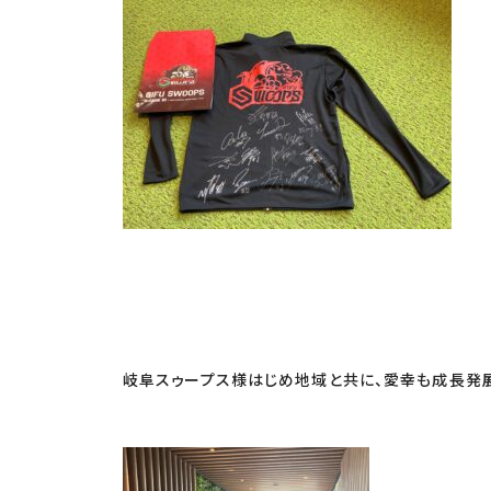
岐阜スゥープス様はじめ地域と共に、愛幸も成⾧発展